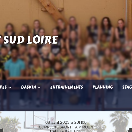
 SUD LOIRE
PES
BASKIN
ENTRAINEMENTS
PLANNING
STAG
08 avril 2023 à 20H00
COMPLEXE SPORTIF A.MIMOUN
HAUTE-GOULAINE