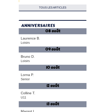
TOUS LES ARTICLES
ANNIVERSAIRES
08 août
Laurence B.
Loisirs
09 août
Bruno D.
Loisirs
10 août
Lorna P.
Senior
12 août
Colline T.
U11
13 août
Margot L.