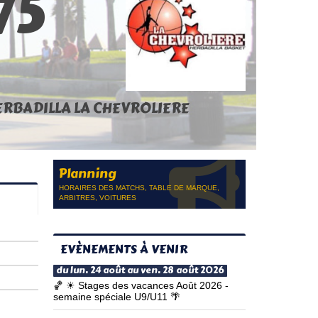
75
ERBADILLA LA CHEVROLIERE
Planning
HORAIRES DES MATCHS, TABLE DE MARQUE,
ARBITRES, VOITURES
EVÈNEMENTS À VENIR
du lun. 24 août au ven. 28 août 2026
🏀 ☀ Stages des vacances Août 2026 -
semaine spéciale U9/U11 🌴