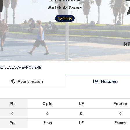
1
Match de Coupe
Terminé
H
BADILLA LA CHEVROLIERE
Avant-match
Résumé
Pts
3 pts
LF
Fautes
0
0
0
0
Pts
3 pts
LF
Fautes