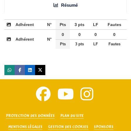
Résumé
Adhérent
N°
Pts
3 pts
LF
Fautes
0
0
0
0
Adhérent
N°
Pts
3 pts
LF
Fautes
PROTECTION DES DONNÉES
PLAN DU SITE
MENTIONS LÉGALES
GESTION DES COOKIES
SPONSORS