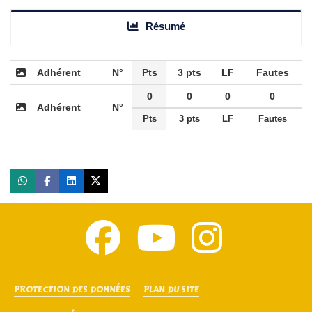
Résumé
Adhérent
N°
Pts
3 pts
LF
Fautes
0
0
0
0
Adhérent
N°
Pts
3 pts
LF
Fautes
PROTECTION DES DONNÉES
PLAN DU SITE