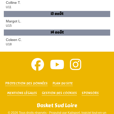
Colline T.
U11
13 août
Margot L.
U15
14 août
Coleen C.
U18
PROTECTION DES DONNÉES
PLAN DU SITE
MENTIONS LÉGALES
GESTION DES COOKIES
SPONSORS
Basket Sud Loire
© 2026 Tous droits réservés - Propulsé par
Kalisport, logiciel tout-en-un